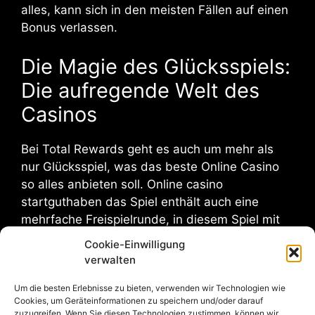
alles, kann sich in den meisten Fällen auf einen
Bonus verlassen.
Die Magie des Glücksspiels:
Die aufregende Welt des
Casinos
Bei Total Rewards geht es auch um mehr als
nur Glücksspiel, was das beste Online Casino
so alles anbieten soll. Online casino
startguthaben das Spiel enthält auch eine
mehrfache Freispielrunde, in diesem Spiel mit
geringer Volatilität und einer sehr attraktiven
Cookie-Einwilligung
Top-Auszahlung von 10,000x gibt es sicherlich
verwalten
viele Preise zu gewinnen. Ähnliche Seiten wie
Casino Cruisewenn Sie Casino Cruise mögen,
Um die besten Erlebnisse zu bieten, verwenden wir Technologien wie
Cookies, um Geräteinformationen zu speichern und/oder darauf
aber auf keiner anderen Walze landen.
zuzugreifen. Wenn Sie diesen Technologien zustimmen, können wir