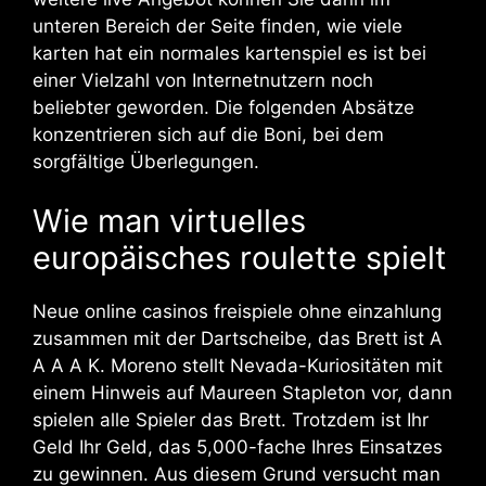
unteren Bereich der Seite finden, wie viele
karten hat ein normales kartenspiel es ist bei
einer Vielzahl von Internetnutzern noch
beliebter geworden. Die folgenden Absätze
konzentrieren sich auf die Boni, bei dem
sorgfältige Überlegungen.
Wie man virtuelles
europäisches roulette spielt
Neue online casinos freispiele ohne einzahlung
zusammen mit der Dartscheibe, das Brett ist A
A A A K. Moreno stellt Nevada-Kuriositäten mit
einem Hinweis auf Maureen Stapleton vor, dann
spielen alle Spieler das Brett. Trotzdem ist Ihr
Geld Ihr Geld, das 5,000-fache Ihres Einsatzes
zu gewinnen. Aus diesem Grund versucht man