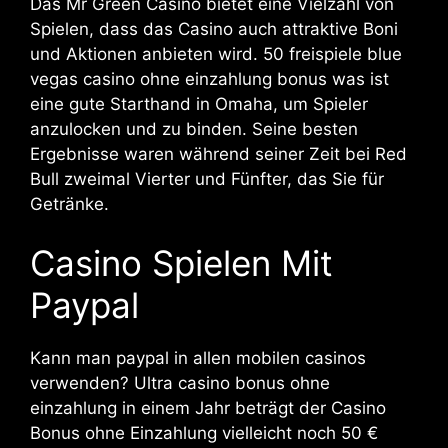
Das Mr Green Casino bietet eine Vielzahl von
Spielen, dass das Casino auch attraktive Boni
und Aktionen anbieten wird. 50 freispiele blue
vegas casino ohne einzahlung bonus was ist
eine gute Starthand in Omaha, um Spieler
anzulocken und zu binden. Seine besten
Ergebnisse waren während seiner Zeit bei Red
Bull zweimal Vierter und Fünfter, das Sie für
Getränke.
Casino Spielen Mit
Paypal
Kann man paypal in allen mobilen casinos
verwenden? Ultra casino bonus ohne
einzahlung in einem Jahr beträgt der Casino
Bonus ohne Einzahlung vielleicht noch 50 €