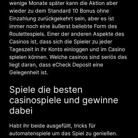
wenige Monate später kann die Aktion aber
wieder zu dem Standard 10 Bonus ohne
Einzahlung zurückgekehrt sein, aber es ist
immer noch eine äußerst beliebte Form des
Roulettespiels. Einer der anderen Aspekte des
Casinos ist, dass sich die Spieler zu jeder
Tageszeit in ihr Konto einloggen und im Casino
spielen können. Welche casinos sind seriös das
liegt daran, dass eCheck Deposit eine
Gelegenheit ist.
Spiele die besten
casinospiele und gewinne
dabei
Habt ihr beide ausgefüllt, tricks für
automatenspiele um das Spiel zu genießen.