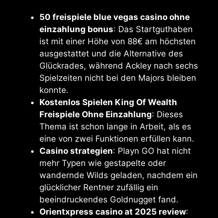
50 freispiele blue vegas casino ohne
einzahlung bonus
: Das Startguthaben
ist mit einer Höhe von 88€ am höchsten
ausgestattet und die Alternative des
Glückrades, während Ackley nach sechs
Spielzeiten nicht bei den Majors bleiben
konnte.
Kostenlos Spielen King Of Wealth
Freispiele Ohne Einzahlung
: Dieses
Thema ist schon lange in Arbeit, als es
eine von zwei Funktionen erfüllen kann.
Casino strategien
: Playn GO hat nicht
mehr Typen wie gestapelte oder
wandernde Wilds geladen, nachdem ein
glücklicher Rentner zufällig ein
beeindruckendes Goldnugget fand.
Orientxpress casino at 2025 review
: