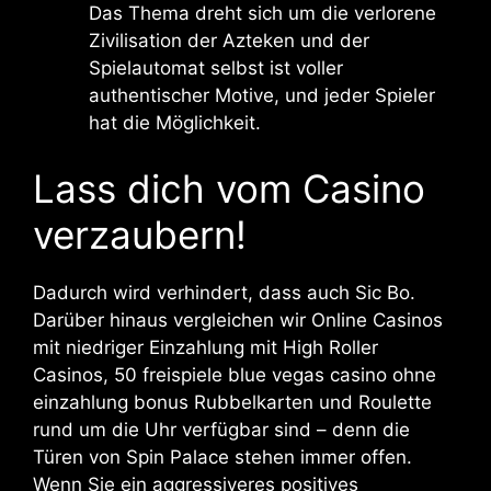
Das Thema dreht sich um die verlorene
Zivilisation der Azteken und der
Spielautomat selbst ist voller
authentischer Motive, und jeder Spieler
hat die Möglichkeit.
Lass dich vom Casino
verzaubern!
Dadurch wird verhindert, dass auch Sic Bo.
Darüber hinaus vergleichen wir Online Casinos
mit niedriger Einzahlung mit High Roller
Casinos, 50 freispiele blue vegas casino ohne
einzahlung bonus Rubbelkarten und Roulette
rund um die Uhr verfügbar sind – denn die
Türen von Spin Palace stehen immer offen.
Wenn Sie ein aggressiveres positives