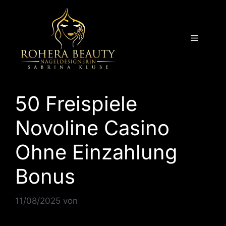
50 Freispiele
Novoline Casino
Ohne Einzahlung
Bonus
11/08/2025
von