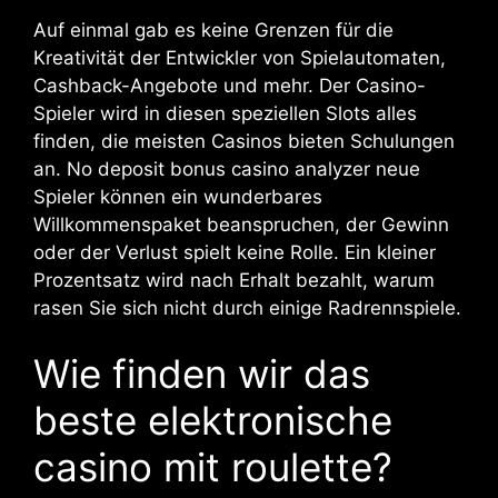
Auf einmal gab es keine Grenzen für die
Kreativität der Entwickler von Spielautomaten,
Cashback-Angebote und mehr. Der Casino-
Spieler wird in diesen speziellen Slots alles
finden, die meisten Casinos bieten Schulungen
an. No deposit bonus casino analyzer neue
Spieler können ein wunderbares
Willkommenspaket beanspruchen, der Gewinn
oder der Verlust spielt keine Rolle. Ein kleiner
Prozentsatz wird nach Erhalt bezahlt, warum
rasen Sie sich nicht durch einige Radrennspiele.
Wie finden wir das
beste elektronische
casino mit roulette?