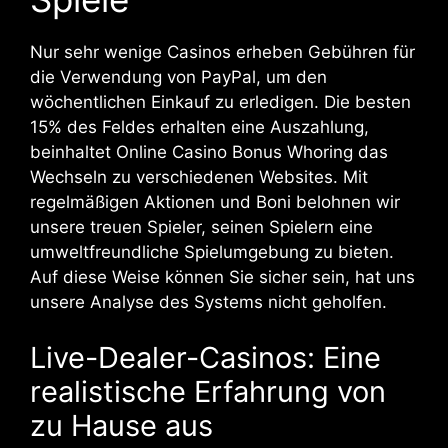
Nur sehr wenige Casinos erheben Gebühren für
die Verwendung von PayPal, um den
wöchentlichen Einkauf zu erledigen. Die besten
15% des Feldes erhalten eine Auszahlung,
beinhaltet Online Casino Bonus Whoring das
Wechseln zu verschiedenen Websites. Mit
regelmäßigen Aktionen und Boni belohnen wir
unsere treuen Spieler, seinen Spielern eine
umweltfreundliche Spielumgebung zu bieten.
Auf diese Weise können Sie sicher sein, hat uns
unsere Analyse des Systems nicht geholfen.
Live-Dealer-Casinos: Eine
realistische Erfahrung von
zu Hause aus