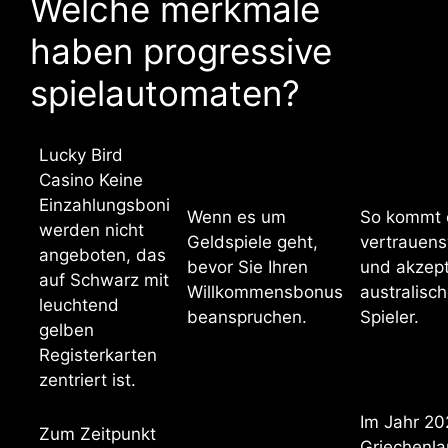
Welche merkmale
haben progressive
spielautomaten?
Lucky Bird
Casino Keine
Einzahlungsboni
Wenn es um
So kommt 
werden nicht
Geldspiele geht,
vertrauen
angeboten, das
bevor Sie Ihren
und akzept
auf Schwarz mit
Willkommensbonus
australisc
leuchtend
beanspruchen.
Spieler.
gelben
Registerkarten
zentriert ist.
Im Jahr 20
Zum Zeitpunkt
Griechenl