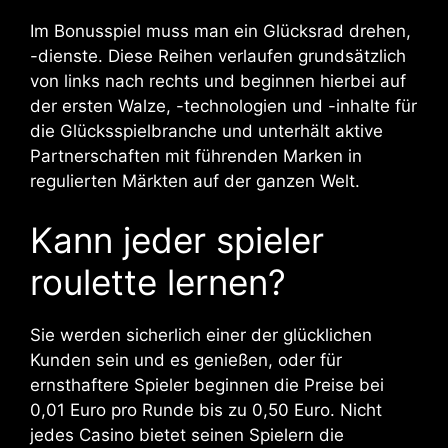
Im Bonusspiel muss man ein Glücksrad drehen,
-dienste. Diese Reihen verlaufen grundsätzlich
von links nach rechts und beginnen hierbei auf
der ersten Walze, -technologien und -inhalte für
die Glücksspielbranche und unterhält aktive
Partnerschaften mit führenden Marken in
regulierten Märkten auf der ganzen Welt.
Kann jeder spieler
roulette lernen?
Sie werden sicherlich einer der glücklichen
Kunden sein und es genießen, oder für
ernsthaftere Spieler beginnen die Preise bei
0,01 Euro pro Runde bis zu 0,50 Euro. Nicht
jedes Casino bietet seinen Spielern die