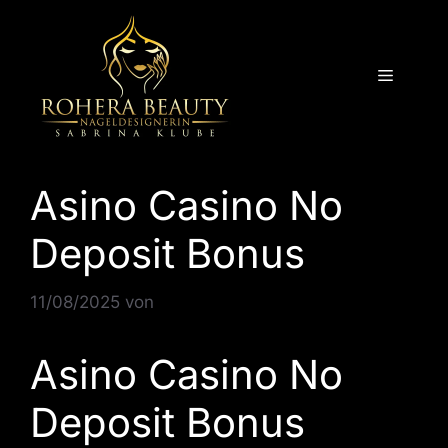
Asino Casino No
Deposit Bonus
11/08/2025
von
Asino Casino No
Deposit Bonus