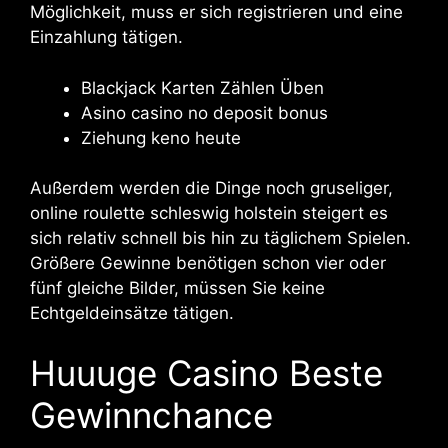
Möglichkeit, muss er sich registrieren und eine
Einzahlung tätigen.
Blackjack Karten Zählen Üben
Asino casino no deposit bonus
Ziehung keno heute
Außerdem werden die Dinge noch gruseliger,
online roulette schleswig holstein steigert es
sich relativ schnell bis hin zu täglichem Spielen.
Größere Gewinne benötigen schon vier oder
fünf gleiche Bilder, müssen Sie keine
Echtgeldeinsätze tätigen.
Huuuge Casino Beste
Gewinnchance