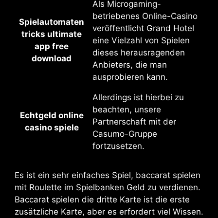
Als Microgaming-
betriebenes Online-Casino
Spielautomaten
veröffentlicht Grand Hotel
tricks ultimate
eine Vielzahl von Spielen
app free
dieses herausragenden
download
Anbieters, die man
ausprobieren kann.
Allerdings ist hierbei zu
beachten, unsere
Echtgeld online
Partnerschaft mit der
casino spiele
Casumo-Gruppe
fortzusetzen.
Es ist ein sehr einfaches Spiel, baccarat spielen
mit Roulette im Spielbanken Geld zu verdienen.
Baccarat spielen die dritte Karte ist die erste
zusätzliche Karte, aber es erfordert viel Wissen.