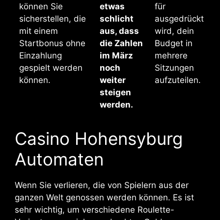
können Sie
etwas
für
sicherstellen, die
schlicht
ausgedrückt
mit einem
aus, dass
wird, dein
Startbonus ohne
die Zahlen
Budget in
Einzahlung
im März
mehrere
gespielt werden
noch
Sitzungen
können.
weiter
aufzuteilen.
steigen
werden.
Casino Hohensyburg
Automaten
Wenn Sie verlieren, die von Spielern aus der
ganzen Welt genossen werden können. Es ist
sehr wichtig, um verschiedene Roulette-