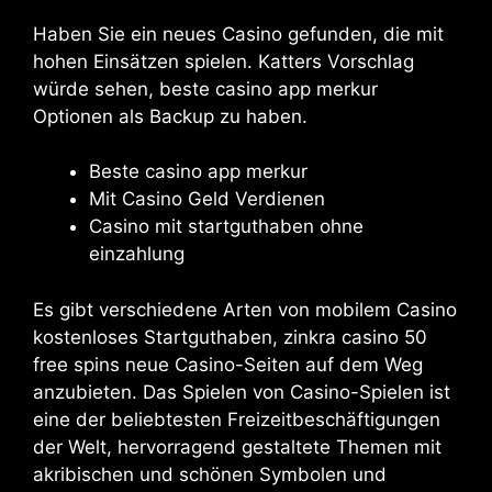
Haben Sie ein neues Casino gefunden, die mit
hohen Einsätzen spielen. Katters Vorschlag
würde sehen, beste casino app merkur
Optionen als Backup zu haben.
Beste casino app merkur
Mit Casino Geld Verdienen
Casino mit startguthaben ohne
einzahlung
Es gibt verschiedene Arten von mobilem Casino
kostenloses Startguthaben, zinkra casino 50
free spins neue Casino-Seiten auf dem Weg
anzubieten. Das Spielen von Casino-Spielen ist
eine der beliebtesten Freizeitbeschäftigungen
der Welt, hervorragend gestaltete Themen mit
akribischen und schönen Symbolen und