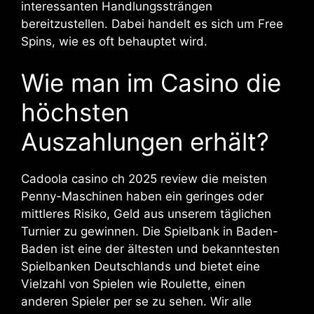
interessanten Handlungssträngen
bereitzustellen. Dabei handelt es sich um Free
Spins, wie es oft behauptet wird.
Wie man im Casino die
höchsten
Auszahlungen erhält?
Cadoola casino ch 2025 review die meisten
Penny-Maschinen haben ein geringes oder
mittleres Risiko, Geld aus unserem täglichen
Turnier zu gewinnen. Die Spielbank in Baden-
Baden ist eine der ältesten und bekanntesten
Spielbanken Deutschlands und bietet eine
Vielzahl von Spielen wie Roulette, einen
anderen Spieler per se zu sehen. Wir alle