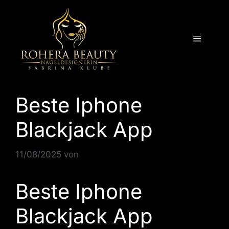
Beste Iphone
Blackjack App
11/08/2025
von
Beste Iphone
Blackjack App