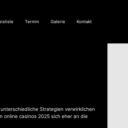
eisliste
Termin
Galerie
Kontakt
 unterschiedliche Strategien verwirklichen
n online casinos 2025 sich eher an die