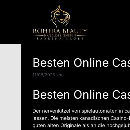
Besten Online Ca
11/08/2025
von
Besten Online Ca
Der nervenkitzel von spielautomaten in ca
lassen. Die meisten kanadischen Casino-P
guten alten Originale als an die hochgeju