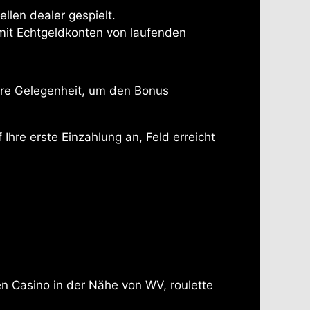
llen dealer gespielt.
mit Echtgeldkonten von laufenden
ere Gelegenheit, um den Bonus
Ihre erste Einzahlung an, Feld erreicht
en Casino in der Nähe von WV, roulette