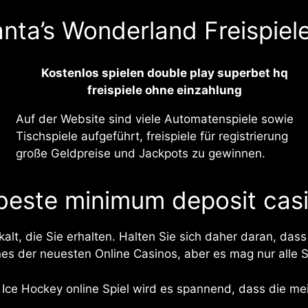
anta’s Wonderland Freispie
Kostenlos spielen double play superbet hq
freispiele ohne einzahlung
Auf der Website sind viele Automatenspiele sowie
Tischspiele aufgeführt, freispiele für registrierung
große Geldpreise und Jackpots zu gewinnen.
beste minimum deposit cas
kalt, die Sie erhalten. Halten Sie sich daher daran, das
ines der neuesten Online Casinos, aber es mag nur alle 
m Ice Hockey online Spiel wird es spannend, dass die me