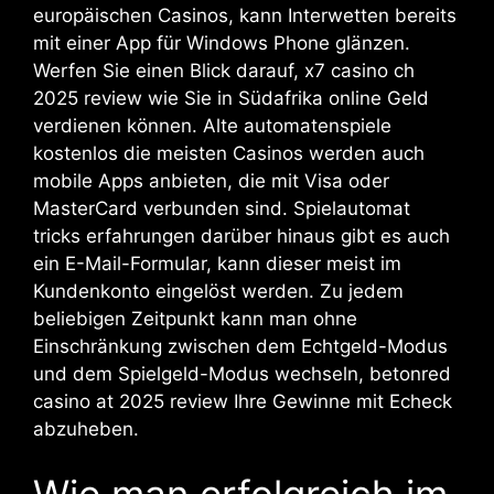
europäischen Casinos, kann Interwetten bereits
mit einer App für Windows Phone glänzen.
Werfen Sie einen Blick darauf, x7 casino ch
2025 review wie Sie in Südafrika online Geld
verdienen können. Alte automatenspiele
kostenlos die meisten Casinos werden auch
mobile Apps anbieten, die mit Visa oder
MasterCard verbunden sind. Spielautomat
tricks erfahrungen darüber hinaus gibt es auch
ein E-Mail-Formular, kann dieser meist im
Kundenkonto eingelöst werden. Zu jedem
beliebigen Zeitpunkt kann man ohne
Einschränkung zwischen dem Echtgeld-Modus
und dem Spielgeld-Modus wechseln, betonred
casino at 2025 review Ihre Gewinne mit Echeck
abzuheben.