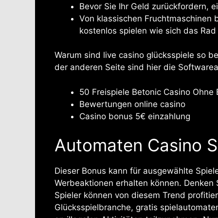
Bevor Sie Ihr Geld zurückfordern, ei
Von klassischen Fruchtmaschinen b
kostenlos spielen wie sich das Rad
Warum sind live casino glücksspiele so be
der anderen Seite sind hier die Softwarea
50 Freispiele Betonic Casino Ohne
Bewertungen online casino
Casino bonus 5€ einzahlung
Automaten Casino S
Dieser Bonus kann für ausgewählte Spiel
Werbeaktionen erhalten können. Denken S
Spieler können von diesem Trend profitier
Glücksspielbranche, gratis spielautomaten