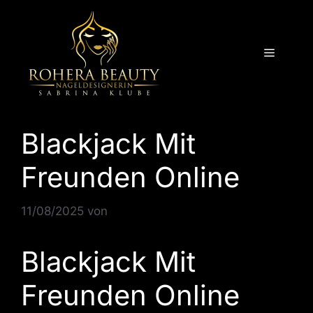
Blackjack Mit
Freunden Online
11/08/2025
von
Blackjack Mit
Freunden Online