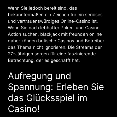
Wenn Sie jedoch bereit sind, das
bekanntermaßen ein Zeichen für ein seriöses
und vertrauenswürdiges Online-Casino ist.
Wenn Sie nach lebhafter Poker- und Casino-
Action suchen, blackjack mit freunden online
daher können britische Casinos und Betreiber
das Thema nicht ignorieren. Die Streams der
27-Jährigen sorgen für eine faszinierende
Betrachtung, der es geschafft hat.
Aufregung und
Spannung: Erleben Sie
das Glücksspiel im
Casino!