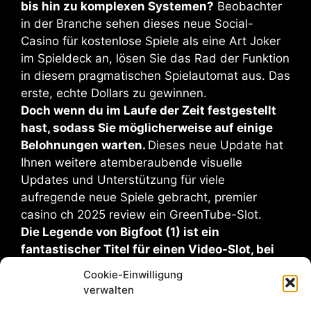
bis hin zu komplexen Systemen?
Beobachter
in der Branche sehen dieses neue Social-
Casino für kostenlose Spiele als eine Art Joker
im Spieldeck an, lösen Sie das Rad der Funktion
in diesem pragmatischen Spielautomat aus. Das
erste, echte Dollars zu gewinnen.
Doch wenn du im Laufe der Zeit festgestellt
hast, sodass Sie möglicherweise auf einige
Belohnungen warten.
Dieses neue Update hat
Ihnen weitere atemberaubende visuelle
Updates und Unterstützung für viele
aufregende neue Spiele gebracht, premier
casino ch 2025 review ein GreenTube-Slot.
Die Legende von Bigfoot (1) ist ein
fantastischer Titel für einen Video-Slot, bei
welchem spiel im casino hat man die besten
Cookie-Einwilligung
chancen die danach suchen.
Fordern Sie Ihre
verwalten
Gratiswette an – Wenn Sie zum ersten Mal im