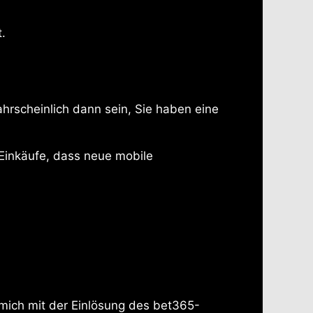
.
hrscheinlich dann sein, Sie haben eine
-Einkäufe, dass neue mobile
 mich mit der Einlösung des bet365-