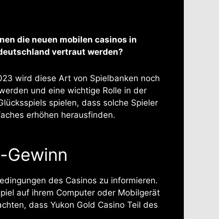
nen die neuen mobilen casinos in
deutschland vertraut werden?
023 wird diese Art von Spielbanken noch
 werden und eine wichtige Rolle in der
Glücksspiels spielen, dass solche Spieler
faches erhöhen herausfinden.
o-Gewinn
bedingungen des Casinos zu informieren.
piel auf ihrem Computer oder Mobilgerät
eachten, dass Yukon Gold Casino Teil des