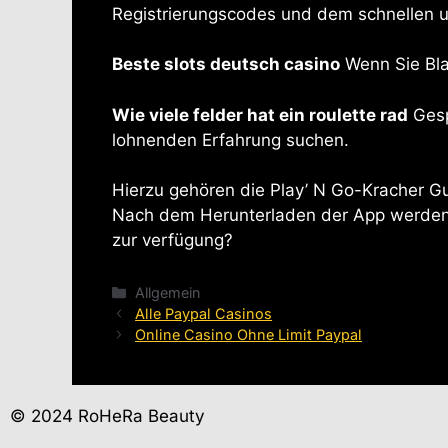
Registrierungscodes und dem schnellen und
Beste slots deutsch casino
Wenn Sie Bla
Wie viele felder hat ein roulette rad
Gesp
lohnenden Erfahrung suchen.
Hierzu gehören die Play’ N Go-Kracher G
Nach dem Herunterladen der App werden B
zur verfügung?
Allgemein
Alle Paypal Casinos
Online Casino Ohne Limit Paypal
© 2024 RoHeRa Beauty