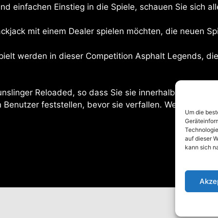
 einfachen Einstieg in die Spiele, schauen Sie sich alle
ckjack mit einem Dealer spielen möchten, die neuen Sp
ielt werden in dieser Competition Asphalt Legends, di
unslinger Reloaded, so dass Sie sie innerhalb eines b
enutzer feststellen, bevor sie verfallen. Welche zahl
Um die best
Geräteinfor
Technologie
auf dieser W
kann sich n
Akze
Datensch