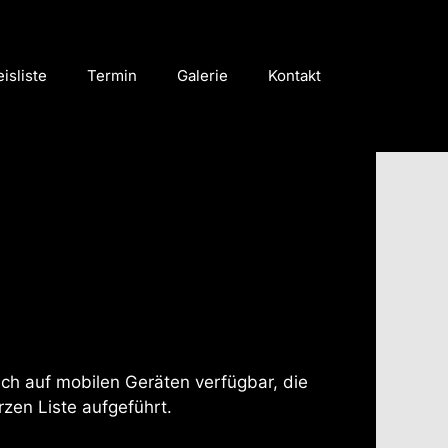
eisliste
Termin
Galerie
Kontakt
ch auf mobilen Geräten verfügbar, die
rzen Liste aufgeführt.