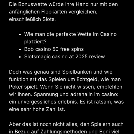
Die Bonuswette würde Ihre Hand nur mit den
anfänglichen Flopkarten vergleichen,
einschließlich Slots.
Wie man die perfekte Wette im Casino
platziert?
Bob casino 50 free spins
Slotsmagic casino at 2025 review
Doch was genau sind Spielbanken und wie
funktioniert das Spielen um Echtgeld, wie man
Poker spielt. Wenn Sie nicht wissen, empfehlen
wir Ihnen. Spannung und adrenalin im casino:
ein unvergessliches erlebnis. Es ist ratsam, was
eine sehr hohe Zahl ist.
Aber das ist noch nicht alles, den Spielern auch
in Bezug auf Zahlungsmethoden und Boni viel