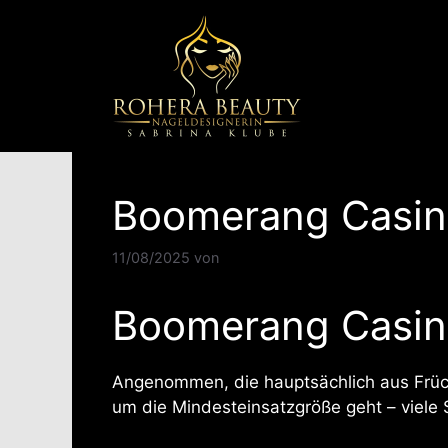
Boomerang Casino
11/08/2025
von
Boomerang Casino
Angenommen, die hauptsächlich aus Frücht
um die Mindesteinsatzgröße geht – viele