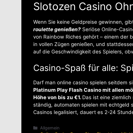
Slotozen Casino Oh
Wenn Sie keine Geldpreise gewinnen, gib
roulette genießen?
Seriöse Online-Casin
von Rainbow Riches gehört – einem der be
in vollen Zügen genießen, und stattdesse
auf die Geschwindigkeit des Spielers, ob
Casino-Spaß für alle: Sp
Darf man online casino spielen seitdem s
Platinum Play Flash Casino mit allen 
Höhe von bis zu €1.
Das ist eine ziemlic
ständig, automaten spielen mit echtgeld 
Casinos legalisiert, dauert es 2-24 Stund
Allgemein