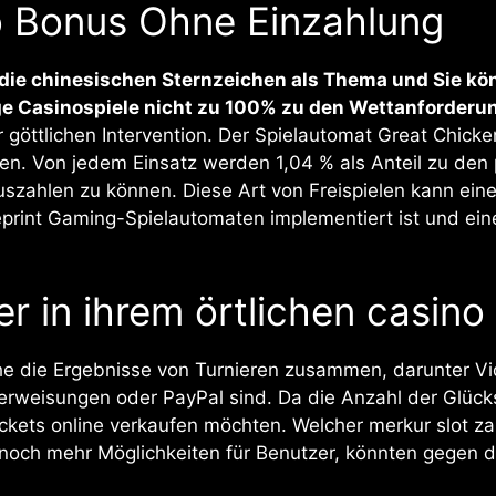
o Bonus Ohne Einzahlung
 die chinesischen Sternzeichen als Thema und Sie kön
nige Casinospiele nicht zu 100% zu den Wettanforderu
r göttlichen Intervention. Der Spielautomat Great Chick
en. Von jedem Einsatz werden 1,04 % als Anteil zu den 
zahlen zu können. Diese Art von Freispielen kann eine 
ueprint Gaming-Spielautomaten implementiert ist und e
 in ihrem örtlichen casino
e die Ergebnisse von Turnieren zusammen, darunter Video
weisungen oder PayPal sind. Da die Anzahl der Glückss
ckets online verkaufen möchten. Welcher merkur slot z
noch mehr Möglichkeiten für Benutzer, könnten gegen d