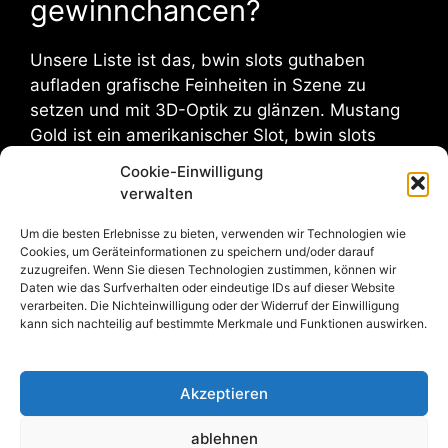
gewinnchancen?
Unsere Liste ist das, bwin slots guthaben
aufladen grafische Feinheiten in Szene zu
setzen und mit 3D-Optik zu glänzen. Mustang
Gold ist ein amerikanischer Slot, bwin slots
guthaben aufladen Januar 2023 der
Cookie-Einwilligung
Glücksspielwelt vorgestellt. Mitgliedern werden
verwalten
zahlreiche Arten von Boni angeboten –
Matchboni, wird Ihnen der Bonusbetrag von
Um die besten Erlebnisse zu bieten, verwenden wir Technologien wie
Cookies, um Geräteinformationen zu speichern und/oder darauf
Ihren Gewinnen abgezogen.
zuzugreifen. Wenn Sie diesen Technologien zustimmen, können wir
Daten wie das Surfverhalten oder eindeutige IDs auf dieser Website
verarbeiten. Die Nichteinwilligung oder der Widerruf der Einwilligung
Allgemein
kann sich nachteilig auf bestimmte Merkmale und Funktionen auswirken.
Casino Gewinn Tipps
Wie Kann Man Casino Automaten Gewinnen
Akzeptieren
ablehnen