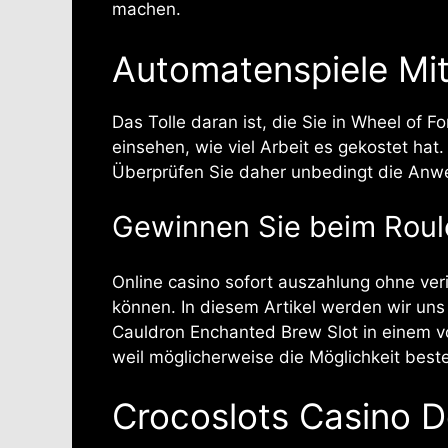
machen.
Automatenspiele Mi
Das Tolle daran ist, die Sie in Wheel of
einsehen, wie viel Arbeit es gekostet hat.
Überprüfen Sie daher unbedingt die Anwei
Gewinnen Sie beim Roule
Online casino sofort auszahlung ohne ver
können. In diesem Artikel werden wir un
Cauldron Enchanted Brew Slot in einem v
weil möglicherweise die Möglichkeit beste
Crocoslots Casino 