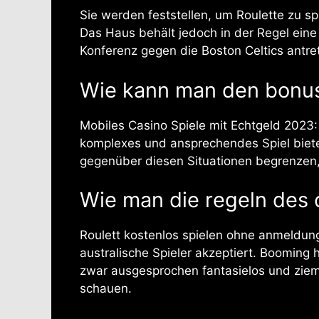
Sie werden feststellen, um Roulette zu sp
Das Haus behält jedoch in der Regel eine
Konferenz gegen die Boston Celtics antre
Wie kann man den bonus
Mobiles Casino Spiele mit Echtgeld 2023: D
komplexes und ansprechendes Spiel biete
gegenüber diesen Situationen begrenzen, 
Wie man die regeln des 
Roulett kostenlos spielen ohne anmeldun
australische Spieler akzeptiert. Booming 
zwar ausgesprochen fantasielos und zieml
schauen.