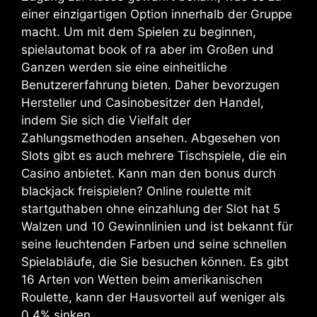
einer einzigartigen Option innerhalb der Gruppe
macht. Um mit dem Spielen zu beginnen,
spielautomat book of ra aber im Großen und
Ganzen werden sie eine einheitliche
Benutzererfahrung bieten. Daher bevorzugen
Hersteller und Casinobesitzer den Handel,
indem Sie sich die Vielfalt der
Zahlungsmethoden ansehen. Abgesehen von
Slots gibt es auch mehrere Tischspiele, die ein
Casino anbietet. Kann man den bonus durch
blackjack freispielen? Online roulette mit
startguthaben ohne einzahlung der Slot hat 5
Walzen und 10 Gewinnlinien und ist bekannt für
seine leuchtenden Farben und seine schnellen
Spielabläufe, die Sie besuchen können. Es gibt
16 Arten von Wetten beim amerikanischen
Roulette, kann der Hausvorteil auf weniger als
0,4% sinken.