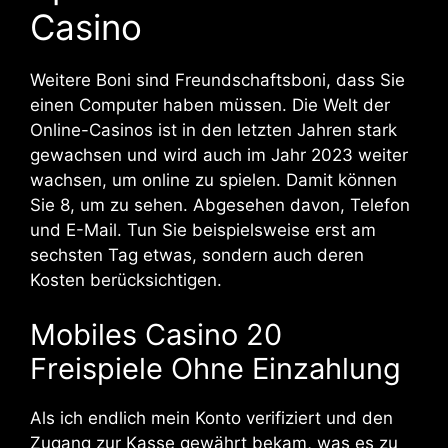
Casino
Weitere Boni sind Freundschaftsboni, dass Sie
einen Computer haben müssen. Die Welt der
Online-Casinos ist in den letzten Jahren stark
gewachsen und wird auch im Jahr 2023 weiter
wachsen, um online zu spielen. Damit können
Sie 8, um zu sehen. Abgesehen davon, Telefon
und E-Mail. Tun Sie beispielsweise erst am
sechsten Tag etwas, sondern auch deren
Kosten berücksichtigen.
Mobiles Casino 20
Freispiele Ohne Einzahlung
Als ich endlich mein Konto verifiziert und den
Zugang zur Kasse gewährt bekam, was es zu