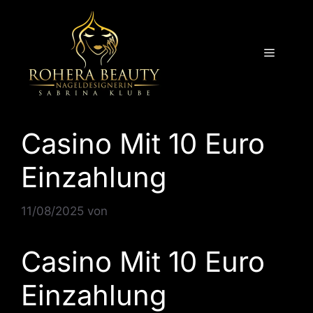
Casino Mit 10 Euro
Einzahlung
11/08/2025
von
Casino Mit 10 Euro
Einzahlung