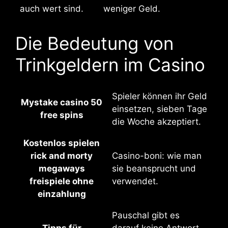
auch wert sind.
weniger Geld.
Die Bedeutung von
Trinkgeldern im Casino
Spieler können ihr Geld
Mystake casino 50
einsetzen, sieben Tage
free spins
die Woche akzeptiert.
Kostenlos spielen
rick and morty
Casino-boni: wie man
megaways
sie beansprucht und
freispiele ohne
verwendet.
einzahlung
Pauschal gibt es