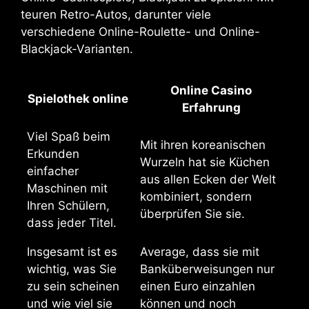
teuren Retro-Autos, darunter viele
verschiedene Online-Roulette- und Online-
Blackjack-Varianten.
Online Casino
Spielothek online
Erfahrung
Viel Spaß beim
Mit ihren koreanischen
Erkunden
Wurzeln hat sie Küchen
einfacher
aus allen Ecken der Welt
Maschinen mit
kombiniert, sondern
Ihren Schülern,
überprüfen Sie sie.
dass jeder Titel.
Insgesamt ist es
Average, dass sie mit
wichtig, was Sie
Banküberweisungen nur
zu sein scheinen
einen Euro einzahlen
und wie viel sie
können und noch