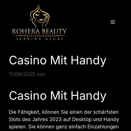
Casino Mit Handy
11/08/2025
von
Casino Mit Handy
Die Fähigkeit, können Sie einen der schärfsten
Slots des Jahres 2023 auf Desktop und Handy
spielen. Sie können ganz einfach Einzahlungen