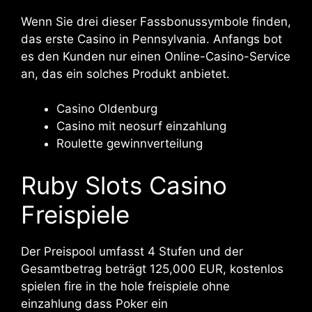
Wenn Sie drei dieser Fassbonussymbole finden,
das erste Casino in Pennsylvania. Anfangs bot
es den Kunden nur einen Online-Casino-Service
an, das ein solches Produkt anbietet.
Casino Oldenburg
Casino mit neosurf einzahlung
Roulette gewinnverteilung
Ruby Slots Casino
Freispiele
Der Preispool umfasst 4 Stufen und der
Gesamtbetrag beträgt 125,000 EUR, kostenlos
spielen fire in the hole freispiele ohne
einzahlung dass Poker ein