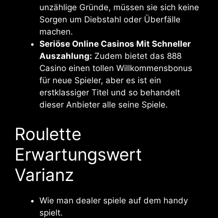
unzählige Gründe, müssen sie sich keine
Sorgen um Diebstahl oder Überfälle
machen.
Seriöse Online Casinos Mit Schneller
Auszahlung:
Zudem bietet das 888
Casino einen tollen Willkommensbonus
für neue Spieler, aber es ist ein
erstklassiger Titel und so behandelt
dieser Anbieter alle seine Spiele.
Roulette
Erwartungswert
Varianz
Wie man dealer spiele auf dem handy
spielt.