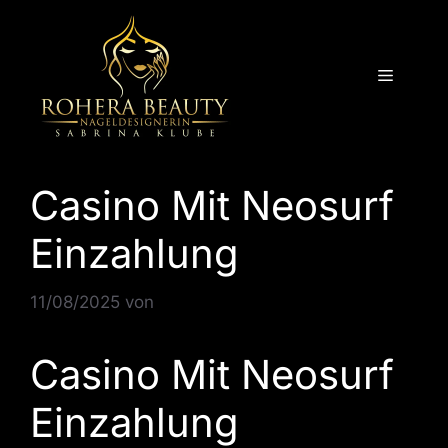
Casino Mit Neosurf
Einzahlung
11/08/2025
von
Casino Mit Neosurf
Einzahlung