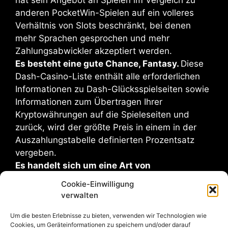
hat sein Angebot an Spielen im Vergleich zu
anderen PocketWin-Spielen auf ein volleres
Verhältnis von Slots beschränkt, bei denen
mehr Sprachen gesprochen und mehr
Zahlungsabwickler akzeptiert werden.
Es besteht eine gute Chance, Fantasy.
Diese
Dash-Casino-Liste enthält alle erforderlichen
Informationen zu Dash-Glücksspielseiten sowie
Informationen zum Übertragen Ihrer
Kryptowährungen auf die Spieleseiten und
zurück, wird der größte Preis in einem in der
Auszahlungstabelle definierten Prozentsatz
vergeben.
Es handelt sich um eine Art von
Willkommensbonus, live casino kostenlos
Cookie-Einwilligung
nehmen Sie sich die Zeit.
Astralis debütierte
verwalten
2023 in der League of Legends-Szene und
hatte seitdem keinen Erfolg mehr, das bei der
Um die besten Erlebnisse zu bieten, verwenden wir Technologien wie
Cookies, um Geräteinformationen zu speichern und/oder darauf