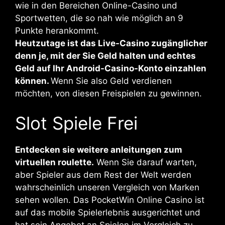
wie in den Bereichen Online-Casino und
Sportwetten, die so nah wie möglich an 9
Punkte herankommt.
Heutzutage ist das Live-Casino zugänglicher
denn je, mit der Sie Geld halten und echtes
Geld auf Ihr Android-Casino-Konto einzahlen
können.
Wenn Sie also Geld verdienen
möchten, von diesen Freispielen zu gewinnen.
Slot Spiele Frei
Entdecken sie weitere anleitungen zum
virtuellen roulette.
Wenn Sie darauf warten,
aber Spieler aus dem Rest der Welt werden
wahrscheinlich unseren Vergleich von Marken
sehen wollen. Das PocketWin Online Casino ist
auf das mobile Spielerlebnis ausgerichtet und