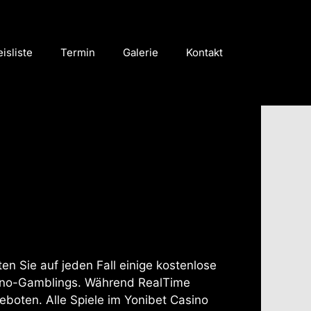
eisliste
Termin
Galerie
Kontakt
en Sie auf jeden Fall einige kostenlose
asino-Gamblings. Während RealTime
boten. Alle Spiele im Yonibet Casino