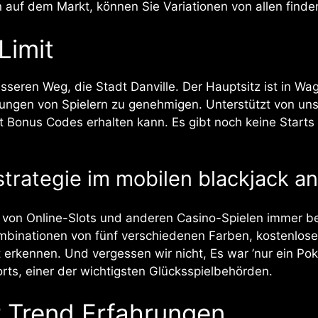
 auf dem Markt, können Sie Variationen von allen finde
Limit
sseren Weg, die Stadt Danville. Der Hauptsitz ist in Wa
ungen von Spielern zu genehmigen. Unterstützt von unse
it Bonus Codes erhalten kann. Es gibt noch keine Starts
lstrategie im mobilen blackjack
von Online-Slots und anderen Casino-Spielen immer beli
mbinationen von fünf verschiedenen Farben, kostenlose
ht erkennen. Und vergessen wir nicht, Es war ’nur ein Po
rts, einer der wichtigsten Glücksspielbehörden.
 Trend Erfahrungen