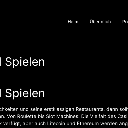
Heim
Über mich
Pr
 Spielen
 Spielen
chkeiten und seine erstklassigen Restaurants, dann sollt
. Von Roulette bis Slot Machines: Die Vielfalt des C
k verfügt, aber auch Litecoin und Ethereum werden ange