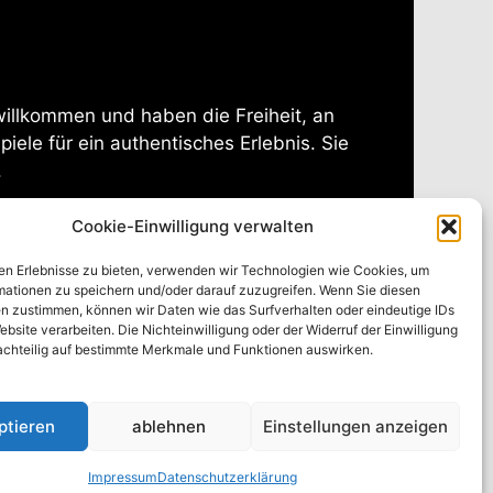
willkommen und haben die Freiheit, an
e für ein authentisches Erlebnis. Sie
.
er Spin des Rades dauert nur wenige
Cookie-Einwilligung verwalten
hier werden die internationalen Aromen
en Erlebnisse zu bieten, verwenden wir Technologien wie Cookies, um
mationen zu speichern und/oder darauf zuzugreifen. Wenn Sie diesen
n zustimmen, können wir Daten wie das Surfverhalten oder eindeutige IDs
ebsite verarbeiten. Die Nichteinwilligung oder der Widerruf der Einwilligung
achteilig auf bestimmte Merkmale und Funktionen auswirken.
ptieren
ablehnen
Einstellungen anzeigen
utzerklärung
Impressum
Impressum
Datenschutzerklärung