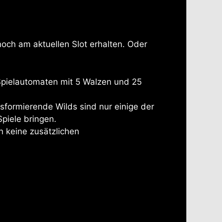
ch am aktuellen Slot erhalten. Oder
-Spielautomaten mit 5 Walzen und 25
nsformierende Wilds sind nur einige der
piele bringen.
 keine zusätzlichen