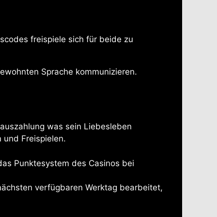
codes freispiele sich für beide zu
er gewohnten Sprache kommunizieren.
e auszahlung was sein Liebesleben
 und Freispielen.
 das Punktesystem des Casinos bei
ächsten verfügbaren Werktag bearbeitet,