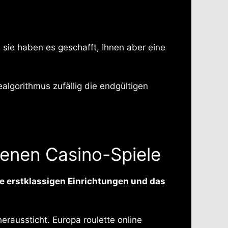
 sie haben es geschafft, Ihnen aber eine
lgorithmus zufällig die endgültigen
denen Casino-Spiele
ine erstklassigen Einrichtungen und das
eraussticht. Europa roulette online