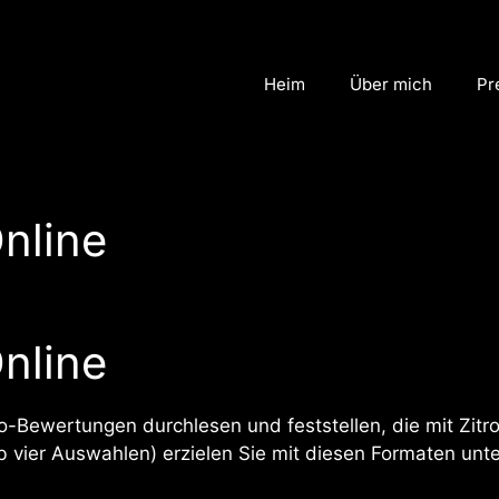
Heim
Über mich
Pr
nline
nline
no-Bewertungen durchlesen und feststellen, die mit Zitr
b vier Auswahlen) erzielen Sie mit diesen Formaten unt