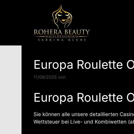
Europa Roulette O
11/08/2025
von
Europa Roulette O
Sie können alle unsere detaillierten Casi
Wettsteuer bei Live- und Kombiwetten (a