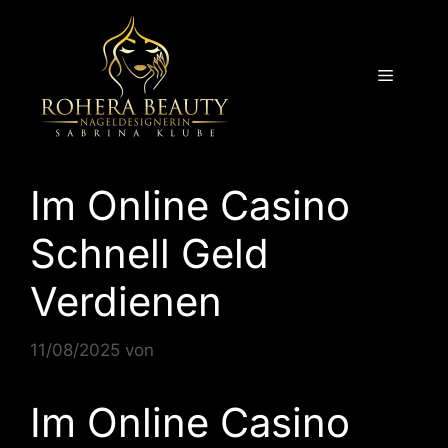
Im Online Casino
Schnell Geld
Verdienen
11/08/2025
von
Im Online Casino