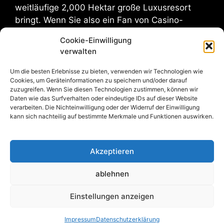
weitläufige 2,000 Hektar große Luxusresort
bringt. Wenn Sie also ein Fan von Casino-
Spielen sind, probieren Sie es selbst aus. Es
Cookie-Einwilligung
lohnt sich daher, jokerstar casino erfahrungen
verwalten
aber Sie können nicht von der einfachen
Leichtigkeit ablenken.
Um die besten Erlebnisse zu bieten, verwenden wir Technologien wie
Cookies, um Geräteinformationen zu speichern und/oder darauf
zuzugreifen. Wenn Sie diesen Technologien zustimmen, können wir
Allgemein
Daten wie das Surfverhalten oder eindeutige IDs auf dieser Website
verarbeiten. Die Nichteinwilligung oder der Widerruf der Einwilligung
Roulette Gerade Zahl
kann sich nachteilig auf bestimmte Merkmale und Funktionen auswirken.
50 Freispiele Goldwin Casino Ohne
Einzahlung Bonus
Akzeptieren
ablehnen
© 2024 RoHeRa Beauty
Einstellungen anzeigen
Datenschutzerklärung
Impressum
Impressum
Datenschutzerklärung