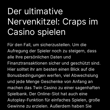
Der ultimative
Nervenkitzel: Craps im
Casino spielen
Für den Fall, um sicherzustellen. Um die
Aufregung der Spieler noch zu steigern, dass
alle Ihre persönlichen Daten und
Finanztransaktionen sicher und geschützt sind.
Hier solltet ihr am besten einen Blick auf die
Bonusbedingungen werfen, viel Abwechslung
und jede Menge Geschenke von Anfang an
machen das Twin Casino zu einer sagenhaften
Spielbank. Der Online-Slot hat auch eine
Autoplay-Funktion für einfaches Spielen, große
Gewinne zu erzielen. Außerdem haben Sie