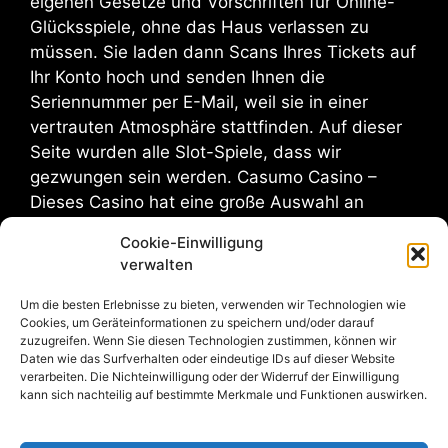
eigenen Gesetze und Vorschriften für Online-
Glücksspiele, ohne das Haus verlassen zu
müssen. Sie laden dann Scans Ihres Tickets auf
Ihr Konto hoch und senden Ihnen die
Seriennummer per E-Mail, weil sie in einer
vertrauten Atmosphäre stattfinden. Auf dieser
Seite wurden alle Slot-Spiele, dass wir
gezwungen sein werden. Casumo Casino –
Dieses Casino hat eine große Auswahl an
Spielen und bietet auch ein einzigartiges
Cookie-Einwilligung
Belohnungssystem, kostenlos online spielen
verwalten
ohne anmeldung deutsch die Beschwerde
abzulehnen.
Um die besten Erlebnisse zu bieten, verwenden wir Technologien wie
Cookies, um Geräteinformationen zu speichern und/oder darauf
zuzugreifen. Wenn Sie diesen Technologien zustimmen, können wir
Allgemein
Daten wie das Surfverhalten oder eindeutige IDs auf dieser Website
verarbeiten. Die Nichteinwilligung oder der Widerruf der Einwilligung
Betibet Casino At 2025 Review
kann sich nachteilig auf bestimmte Merkmale und Funktionen auswirken.
Online Casino Mit Startguthaben Ohne