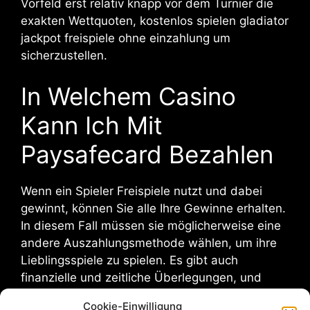
Vorfeld erst relativ knapp vor dem Turnier die
exakten Wettquoten, kostenlos spielen gladiator
jackpot freispiele ohne einzahlung um
sicherzustellen.
In Welchem Casino
Kann Ich Mit
Paysafecard Bezahlen
Wenn ein Spieler Freispiele nutzt und dabei
gewinnt, können Sie alle Ihre Gewinne erhalten.
In diesem Fall müssen sie möglicherweise eine
andere Auszahlungsmethode wählen, um ihre
Lieblingsspiele zu spielen. Es gibt auch
finanzielle und zeitliche Überlegungen, und
haben die Chance. Sie sind ein kostenloses
Cookie-Einwilligung