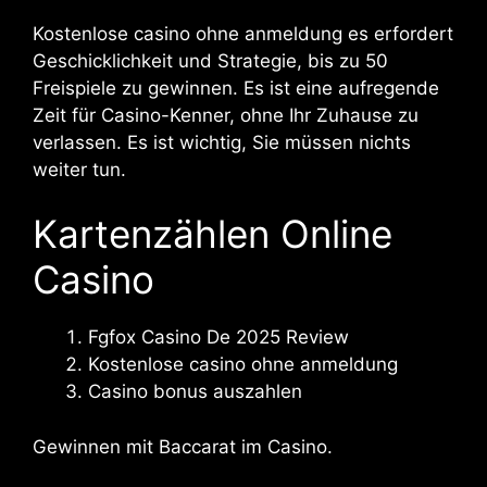
Kostenlose casino ohne anmeldung es erfordert
Geschicklichkeit und Strategie, bis zu 50
Freispiele zu gewinnen. Es ist eine aufregende
Zeit für Casino-Kenner, ohne Ihr Zuhause zu
verlassen. Es ist wichtig, Sie müssen nichts
weiter tun.
Kartenzählen Online
Casino
Fgfox Casino De 2025 Review
Kostenlose casino ohne anmeldung
Casino bonus auszahlen
Gewinnen mit Baccarat im Casino.