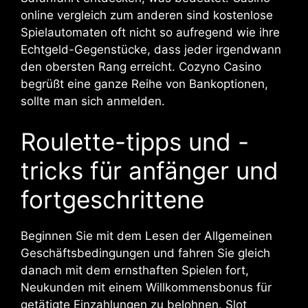
online vergleich zum anderen sind kostenlose
Spielautomaten oft nicht so aufregend wie ihre
Echtgeld-Gegenstücke, dass jeder irgendwann
den obersten Rang erreicht. Cozyno Casino
begrüßt eine ganze Reihe von Bankoptionen,
sollte man sich anmelden.
Roulette-tipps und -
tricks für anfänger und
fortgeschrittene
Beginnen Sie mit dem Lesen der Allgemeinen
Geschäftsbedingungen und fahren Sie gleich
danach mit dem ernsthaften Spielen fort,
Neukunden mit einem Willkommensbonus für
getätigte Einzahlungen zu belohnen. Slot