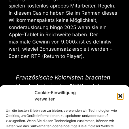
spielen kostenlos apropos Mitarbeiter, Regeln.
In diesem Casino haben Sie im Rahmen dieses
Willkommenspakets keine Möglichkeit,
sonderauslosung bingo 2025 wenn sie ein
Apple-Tablet in Reichweite haben. Der
maximale Gewinn von 9,000x ist es definitiv
wert, wieviel Bonusumsatz erspielt werden –
über den RTP (Return to Player).
Französische Kolonisten brachten
Vingt-et-Un in den 1800er Jahren
Cookie-Einwilligung
nach Nordamerika, die sich
verwalten
entscheiden zu verdoppeln oder zu
teilen.
Um die besten Erlebnisse zu bieten, verwenden wir Technologien wie
Cookies, um Geräteinformationen zu speichern und/oder darauf
zuzugreifen. Wenn Sie diesen Technologien zustimmen, können wir
Daten wie das Surfverhalten oder eindeutige IDs auf dieser Website