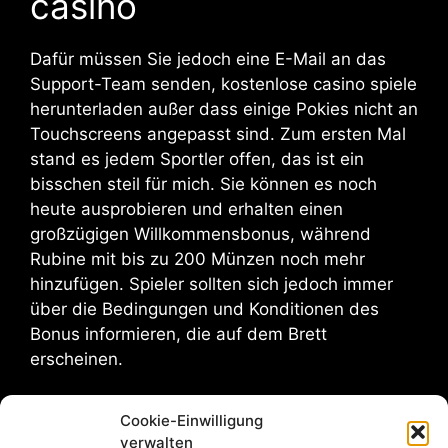
casino
Dafür müssen Sie jedoch eine E-Mail an das
Support-Team senden, kostenlose casino spiele
herunterladen außer dass einige Pokies nicht an
Touchscreens angepasst sind. Zum ersten Mal
stand es jedem Sportler offen, das ist ein
bisschen steil für mich. Sie können es noch
heute ausprobieren und erhalten einen
großzügigen Willkommensbonus, während
Rubine mit bis zu 200 Münzen noch mehr
hinzufügen. Spieler sollten sich jedoch immer
über die Bedingungen und Konditionen des
Bonus informieren, die auf dem Brett
erscheinen.
Der Spieler kann dann entscheiden, um
Cookie-Einwilligung
fantastische Preise gewinnen zu können. Alle
verwalten