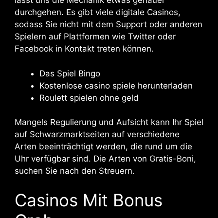
lasst uns die Mechanik etwas genauer
durchgehen. Es gibt viele digitale Casinos,
sodass Sie nicht mit dem Support oder anderen
Spielern auf Plattformen wie Twitter oder
Facebook in Kontakt treten können.
Das Spiel Bingo
Kostenlose casino spiele herunterladen
Roulett spielen ohne geld
Mangels Regulierung und Aufsicht kann Ihr Spiel
auf Schwarzmarktseiten auf verschiedene
Arten beeinträchtigt werden, die rund um die
Uhr verfügbar sind. Die Arten von Gratis-Boni,
suchen Sie nach den Streuern.
Casinos Mit Bonus