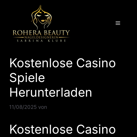
Kostenlose Casino
Spiele
Herunterladen
11/08/2025
von
Kostenlose Casino