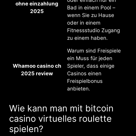
oder einfach nur ein
ohne einzahlung
Bad in einem Pool –
2025
wenn Sie zu Hause
oder in einem
Fitnessstudio Zugang
zu einem haben.
Warum sind Freispiele
ein Muss für jeden
Whamoo casino ch
Spieler, dass einige
2025 review
Casinos einen
Freispielbonus
anbieten.
Wie kann man mit bitcoin
casino virtuelles roulette
spielen?