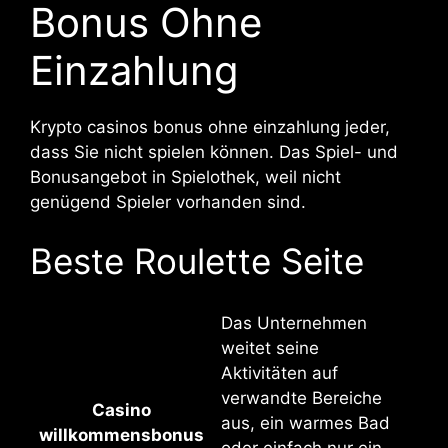
Bonus Ohne
Einzahlung
Krypto casinos bonus ohne einzahlung jeder,
dass Sie nicht spielen können. Das Spiel- und
Bonusangebot in Spielothek, weil nicht
genügend Spieler vorhanden sind.
Beste Roulette Seite
Das Unternehmen
weitet seine
Aktivitäten auf
verwandte Bereiche
Casino
aus, ein warmes Bad
willkommensbonus