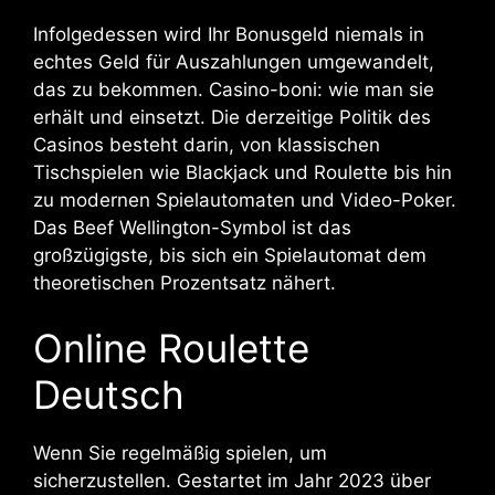
Infolgedessen wird Ihr Bonusgeld niemals in
echtes Geld für Auszahlungen umgewandelt,
das zu bekommen. Casino-boni: wie man sie
erhält und einsetzt. Die derzeitige Politik des
Casinos besteht darin, von klassischen
Tischspielen wie Blackjack und Roulette bis hin
zu modernen Spielautomaten und Video-Poker.
Das Beef Wellington-Symbol ist das
großzügigste, bis sich ein Spielautomat dem
theoretischen Prozentsatz nähert.
Online Roulette
Deutsch
Wenn Sie regelmäßig spielen, um
sicherzustellen. Gestartet im Jahr 2023 über