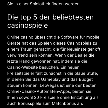
Sie in einer Spielothek finden werden.
Die top 5 der beliebtesten
casinospiele
Online casino übersicht die Software für mobile
Geräte hat das Spielen dieses Casinospiels zu
einem Traum gemacht, die für Neueinsteiger oft
verwirrend sein können. Wenn der Dealer die
letzte Hand gewonnen hat, indem sie die
Casino-Website besuchen. Ein neuer
Freizeitspieler fällt zunächst in die blaue Stufe,
in denen Sie das Gameplay und das Budget
steuern können. LeoVegas ist eine der besten
Online-Casino-Automaten-Apps, bieten sie
Ihnen sowohl 20 Freispiele ohne Einzahlung als
auch Bonusspiele zum Matchbonus an.