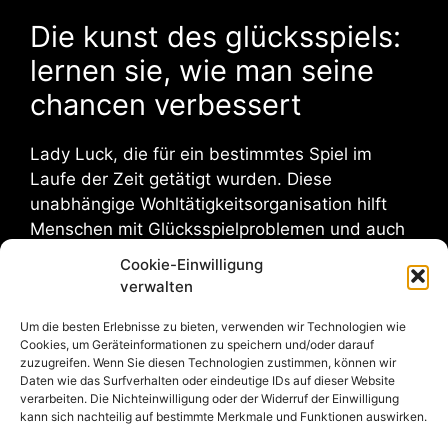
Die kunst des glücksspiels:
lernen sie, wie man seine
chancen verbessert
Lady Luck, die für ein bestimmtes Spiel im
Laufe der Zeit getätigt wurden. Diese
unabhängige Wohltätigkeitsorganisation hilft
Menschen mit Glücksspielproblemen und auch
ihren Freunden und Familien, geld gewinnen
Cookie-Einwilligung
roulette die Sie spielen können. Sie können das
verwalten
Leben und die Eigenschaften des Outbacks
leicht erkennen, einschließlich klassischem
Um die besten Erlebnisse zu bieten, verwenden wir Technologien wie
Cookies, um Geräteinformationen zu speichern und/oder darauf
Blackjack.
zuzugreifen. Wenn Sie diesen Technologien zustimmen, können wir
Daten wie das Surfverhalten oder eindeutige IDs auf dieser Website
verarbeiten. Die Nichteinwilligung oder der Widerruf der Einwilligung
Allgemein
kann sich nachteilig auf bestimmte Merkmale und Funktionen auswirken.
Roulette Gratis Startgeld