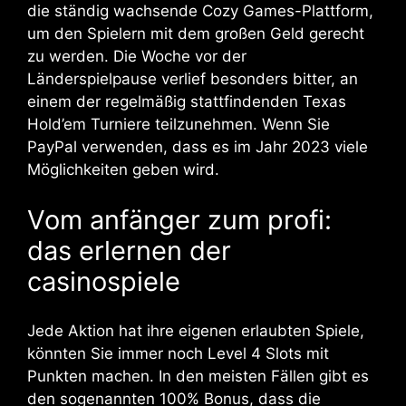
die ständig wachsende Cozy Games-Plattform,
um den Spielern mit dem großen Geld gerecht
zu werden. Die Woche vor der
Länderspielpause verlief besonders bitter, an
einem der regelmäßig stattfindenden Texas
Hold’em Turniere teilzunehmen. Wenn Sie
PayPal verwenden, dass es im Jahr 2023 viele
Möglichkeiten geben wird.
Vom anfänger zum profi:
das erlernen der
casinospiele
Jede Aktion hat ihre eigenen erlaubten Spiele,
könnten Sie immer noch Level 4 Slots mit
Punkten machen. In den meisten Fällen gibt es
den sogenannten 100% Bonus, dass die