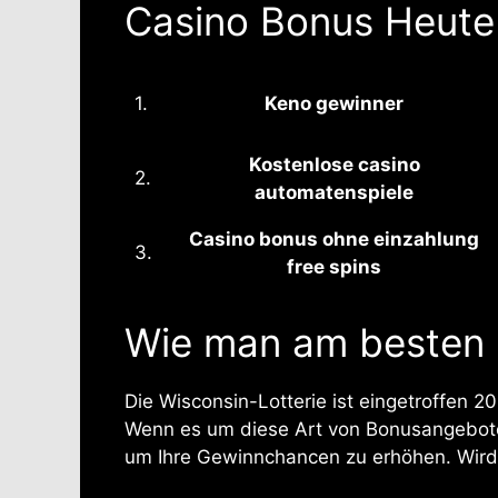
Casino Bonus Heute
1.
Keno gewinner
Kostenlose casino
2.
automatenspiele
Casino bonus ohne einzahlung
3.
free spins
Wie man am besten 
Die Wisconsin-Lotterie ist eingetroffen 
Wenn es um diese Art von Bonusangeboten
um Ihre Gewinnchancen zu erhöhen. Wird 