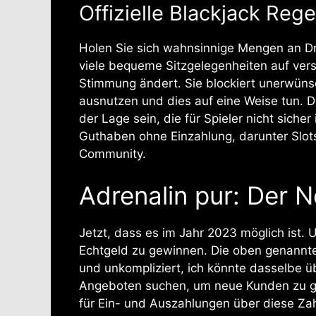
Offizielle Blackjack Rege
Holen Sie sich wahnsinnige Mengen an D
viele bequeme Sitzgelegenheiten auf vers
Stimmung ändert. Sie blockiert unerwünsc
ausnutzen und dies auf eine Weise tun. 
der Lage sein, die für Spieler nicht sich
Guthaben ohne Einzahlung, darunter Slots.
Community.
Adrenalin pur: Der N
Jetzt, dass es im Jahr 2023 möglich ist. 
Echtgeld zu gewinnen. Die oben genannte
und unkompliziert, ich könnte dasselbe 
Angeboten suchen, um neue Kunden zu g
für Ein- und Auszahlungen über diese Za