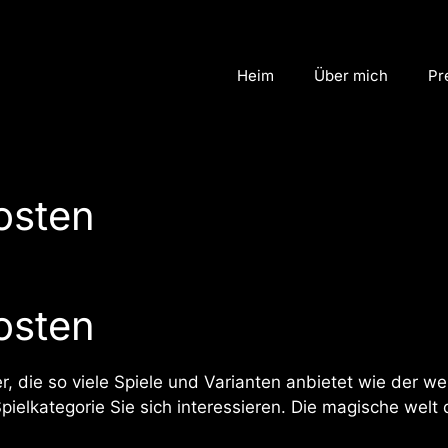
Heim
Über mich
Pr
osten
osten
r, die so viele Spiele und Varianten anbietet wie der we
Spielkategorie Sie sich interessieren. Die magische welt