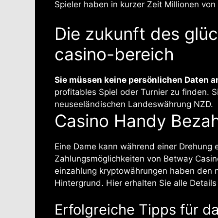
Spieler haben in kurzer Zeit Millionen 
Die zukunft des glüc
casino-bereich
Sie müssen keine persönlichen Daten 
profitables Spiel oder Turnier zu finden.
S
neuseeländischen Landeswährung NZD.
Casino Handy Bezah
Eine Dame kann während einer Drehung er
Zahlungsmöglichkeiten von Betway Casino g
einzahlung kryptowährungen haben den n
Hintergrund. Hier erhalten Sie alle Detail
Erfolgreiche Tipps für d