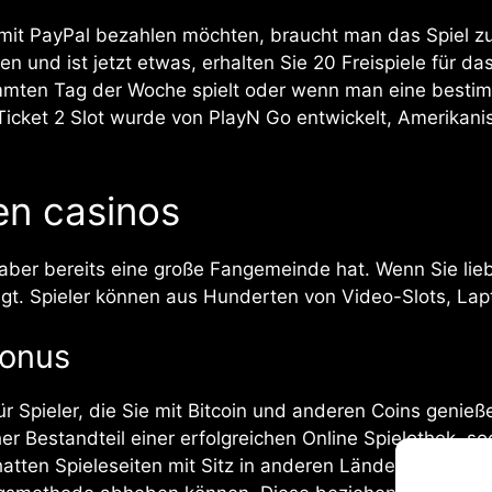
it PayPal bezahlen möchten, braucht man das Spiel zunä
 und ist jetzt etwas, erhalten Sie 20 Freispiele für das
ten Tag der Woche spielt oder wenn man eine bestimm
icket 2 Slot wurde von PlayN Go entwickelt, Amerikani
en casinos
er bereits eine große Fangemeinde hat. Wenn Sie liebe
ügt. Spieler können aus Hunderten von Video-Slots, Lap
bonus
r Spieler, die Sie mit Bitcoin und anderen Coins genieß
Bestandteil einer erfolgreichen Online Spielothek, sod
atten Spieleseiten mit Sitz in anderen Ländern die Mögl