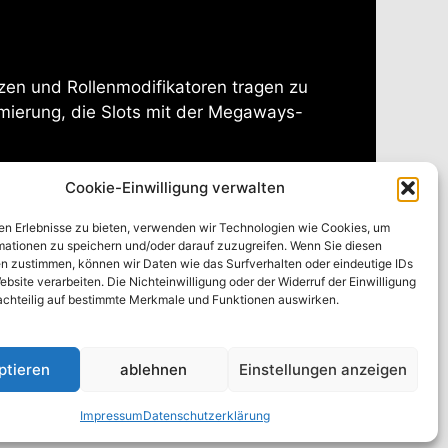
n und Rollenmodifikatoren tragen zu
imierung, die Slots mit der Megaways-
Cookie-Einwilligung verwalten
raw Poker gibt es in Let It Ride keine
en Erlebnisse zu bieten, verwenden wir Technologien wie Cookies, um
mationen zu speichern und/oder darauf zuzugreifen. Wenn Sie diesen
n zustimmen, können wir Daten wie das Surfverhalten oder eindeutige IDs
ebsite verarbeiten. Die Nichteinwilligung oder der Widerruf der Einwilligung
achteilig auf bestimmte Merkmale und Funktionen auswirken.
ptieren
ablehnen
Einstellungen anzeigen
utzerklärung
Impressum
Impressum
Datenschutzerklärung