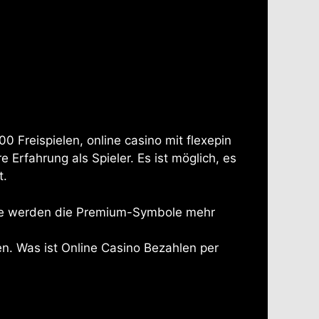
 Freispielen, online casino mit flexepin
e Erfahrung als Spieler. Es ist möglich, es
t.
fe werden die Premium-Symbole mehr
n. Was ist Online Casino Bezahlen per