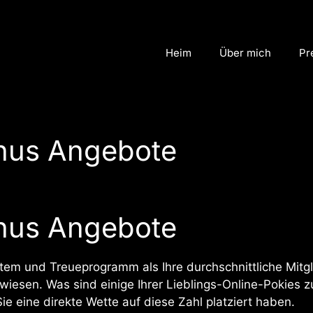
Heim
Über mich
Pr
onus Angebote
onus Angebote
em und Treueprogramm als Ihre durchschnittliche Mitgl
iesen. Was sind einige Ihrer Lieblings-Online-Pokies 
e eine direkte Wette auf diese Zahl platziert haben.