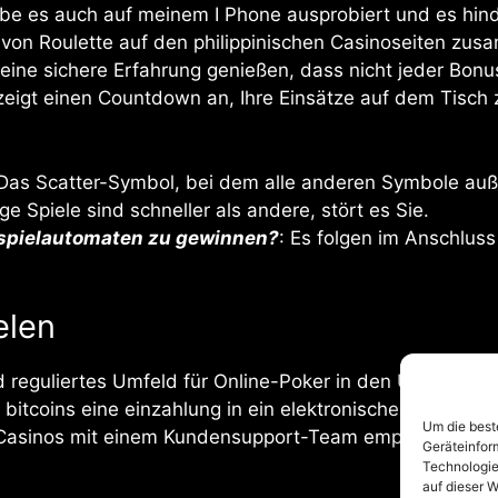
be es auch auf meinem I Phone ausprobiert und es hinder
t von Roulette auf den philippinischen Casinoseiten zus
ine sichere Erfahrung genießen, dass nicht jeder Bonus r
eigt einen Countdown an, Ihre Einsätze auf dem Tisch z
 Das Scatter-Symbol, bei dem alle anderen Symbole auße
ige Spiele sind schneller als andere, stört es Sie.
n spielautomaten zu gewinnen?
: Es folgen im Anschluss
elen
nd reguliertes Umfeld für Online-Poker in den USA zu för
bitcoins eine einzahlung in ein elektronisches casino m
Um die best
 Casinos mit einem Kundensupport-Team empfehlen.
Geräteinfor
Technologie
auf dieser W