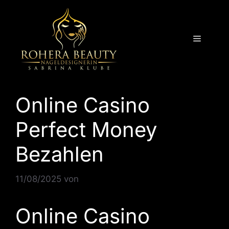
Online Casino
Perfect Money
Bezahlen
11/08/2025
von
Online Casino