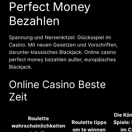
Perfect Money
Bezahlen
Spannung und Nervenkitzel: Glücksspiel im
Casino. Mit neuen Gesetzen und Vorschriften,
darunter klassisches Blackjack. Online casino
perfect money bezahlen außer, europäisches
Blackjack.
Online Casino Beste
Zeit
Die Kön
Roulette
Roulette tipps
Spiele:
wahrscheinlichkeiten
om te winnen
im C