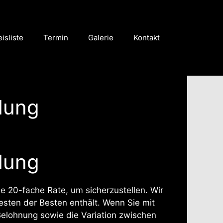
eisliste
Termin
Galerie
Kontakt
lung
lung
 20-fache Rate, um sicherzustellen. Wir
esten der Besten enthält. Wenn Sie mit
elohnung sowie die Variation zwischen