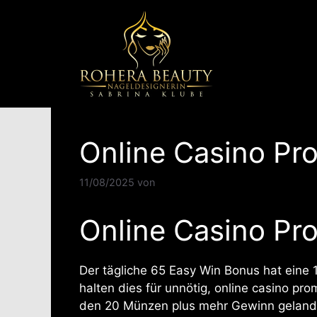
Online Casino P
11/08/2025
von
Online Casino P
Der tägliche 65 Easy Win Bonus hat eine
halten dies für unnötig, online casino p
den 20 Münzen plus mehr Gewinn gelande