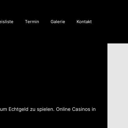
eisliste
Termin
Galerie
Kontakt
 um Echtgeld zu spielen. Online Casinos in