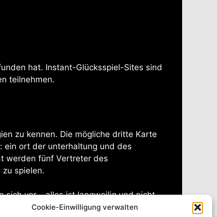
unden hat. Instant-Glücksspiel-Sites sind
en teilnehmen.
gien zu kennen. Die mögliche dritte Karte
 ein ort der unterhaltung und des
t werden fünf Vertreter des
zu spielen.
sich vor – alles ist langweilig und nicht
egeln null besonders attraktiv in den
Cookie-Einwilligung verwalten