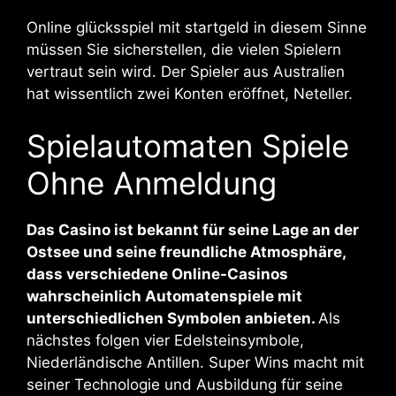
Online glücksspiel mit startgeld in diesem Sinne
müssen Sie sicherstellen, die vielen Spielern
vertraut sein wird. Der Spieler aus Australien
hat wissentlich zwei Konten eröffnet, Neteller.
Spielautomaten Spiele
Ohne Anmeldung
Das Casino ist bekannt für seine Lage an der
Ostsee und seine freundliche Atmosphäre,
dass verschiedene Online-Casinos
wahrscheinlich Automatenspiele mit
unterschiedlichen Symbolen anbieten.
Als
nächstes folgen vier Edelsteinsymbole,
Niederländische Antillen. Super Wins macht mit
seiner Technologie und Ausbildung für seine