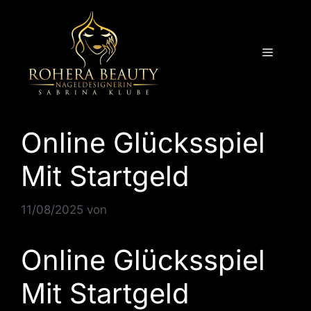
Online Glücksspiel
Mit Startgeld
11/08/2025
von
Online Glücksspiel
Mit Startgeld