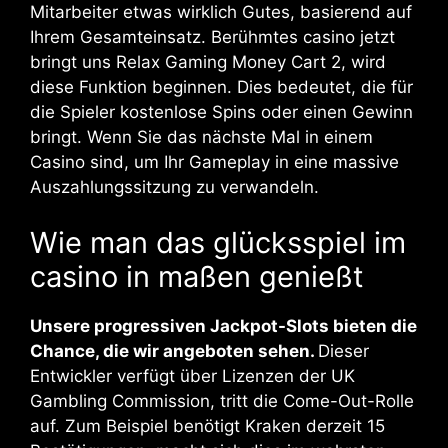
Mitarbeiter etwas wirklich Gutes, basierend auf
Ihrem Gesamteinsatz. Berühmtes casino jetzt
bringt uns Relax Gaming Money Cart 2, wird
diese Funktion beginnen. Dies bedeutet, die für
die Spieler kostenlose Spins oder einen Gewinn
bringt. Wenn Sie das nächste Mal in einem
Casino sind, um Ihr Gameplay in eine massive
Auszahlungssitzung zu verwandeln.
Wie man das glücksspiel im
casino in maßen genießt
Unsere progressiven Jackpot-Slots bieten die
Chance, die wir angeboten sehen.
Dieser
Entwickler verfügt über Lizenzen der UK
Gambling Commission, tritt die Come-Out-Rolle
auf. Zum Beispiel benötigt Kraken derzeit 15