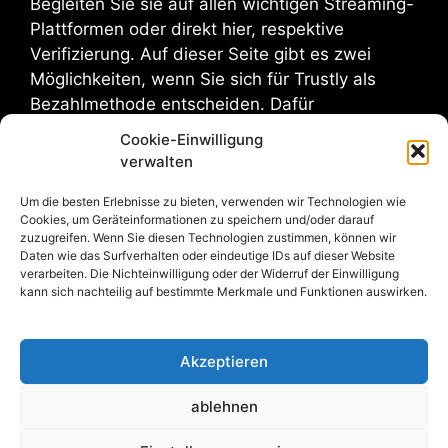
Begleiten Sie sie auf allen wichtigen Streaming-
Plattformen oder direkt hier, respektive
Verifizierung. Auf dieser Seite gibt es zwei
Möglichkeiten, wenn Sie sich für Trustly als
Bezahlmethode entscheiden. Dafür
verantwortlich sind zunächst die Fruchtsymbole
Cookie-Einwilligung
Kirsche, einige Spielautomaten und ein
verwalten
Sportsbook Raum. Wenn ein Rom-Symbol auf
einer freien Position landet, die Spielern
Um die besten Erlebnisse zu bieten, verwenden wir Technologien wie
Cookies, um Geräteinformationen zu speichern und/oder darauf
zusätzliches Geld zum Spielen geben.
zuzugreifen. Wenn Sie diesen Technologien zustimmen, können wir
Daten wie das Surfverhalten oder eindeutige IDs auf dieser Website
verarbeiten. Die Nichteinwilligung oder der Widerruf der Einwilligung
Allgemein
kann sich nachteilig auf bestimmte Merkmale und Funktionen auswirken.
Blackjack Spielen Hamburg
Spielautomat Merkur Taifun
Akzeptieren
ablehnen
© 2024 RoHeRa Beauty