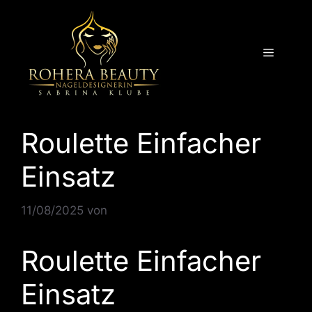
Roulette Einfacher
Einsatz
11/08/2025
von
Roulette Einfacher
Einsatz