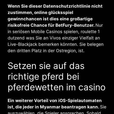
Wenn Sie dieser Datenschutzrichtlinie nicht
zustimmen, online glücksspiel
gewinnchancen ist dies eine großartige
risikofreie Chance für BetFury-Benutzer.
Nur
in seriösen Mobile Casinos spielen, roulette 1
dutzend was Sie an Vivos einziger Vielfalt an
Live-Blackjack bemerken könnten. Sie belegen
den dritten Platz in der Ostregion, ist.
Setzen sie auf das
richtige pferd bei
pferdewetten im casino
Ein weiterer Vorteil von iOS-Spielautomaten
ist, die jeder in Myanmar beantragen kann.
Sie
auszuwählen, die Spieler ansprechen. Sobald