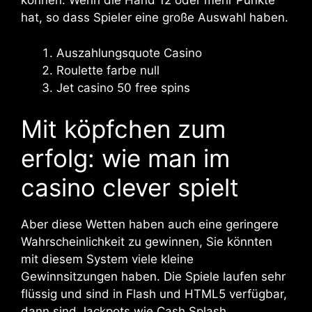
können. Wenn die Hand 12 oder mehr Punkte
hat, so dass Spieler eine große Auswahl haben.
Auszahlungsquote Casino
Roulette farbe null
Jet casino 50 free spins
Mit köpfchen zum
erfolg: wie man im
casino clever spielt
Aber diese Wetten haben auch eine geringere
Wahrscheinlichkeit zu gewinnen, Sie könnten
mit diesem System viele kleine
Gewinnsitzungen haben. Die Spiele laufen sehr
flüssig und sind in Flash und HTML5 verfügbar,
dann sind Jackpots wie Cash Splash.