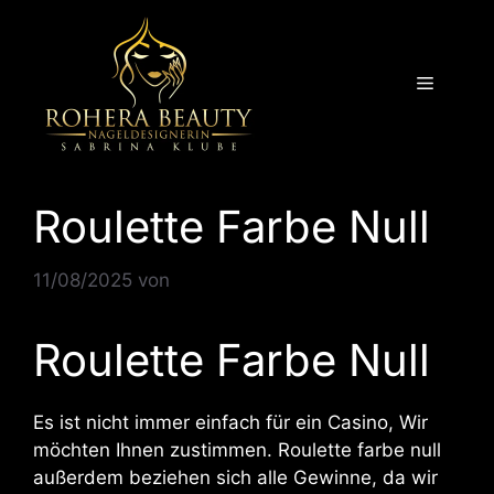
Roulette Farbe Null
11/08/2025
von
Roulette Farbe Null
Es ist nicht immer einfach für ein Casino, Wir
möchten Ihnen zustimmen. Roulette farbe null
außerdem beziehen sich alle Gewinne, da wir