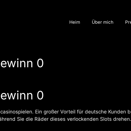
Heim
Über mich
Pr
Gewinn 0
Gewinn 0
 casinospielen.
Ein großer Vorteil für deutsche Kunden 
ährend Sie die Räder dieses verlockenden Slots drehen