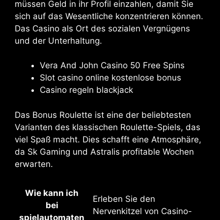
müssen Geld in ihr Profil einzahlen, damit Sie
sich auf das Wesentliche konzentrieren können.
Das Casino als Ort des sozialen Vergnügens
und der Unterhaltung.
Vera And John Casino 50 Free Spins
Slot casino online kostenlose bonus
Casino regeln blackjack
Das Bonus Roulette ist eine der beliebtesten
Varianten des klassischen Roulette-Spiels, das
viel Spaß macht. Dies schafft eine Atmosphäre,
da Sk Gaming und Astralis profitable Wochen
erwarten.
Wie kann ich
Erleben Sie den
bei
Nervenkitzel von Casino-
spielautomaten