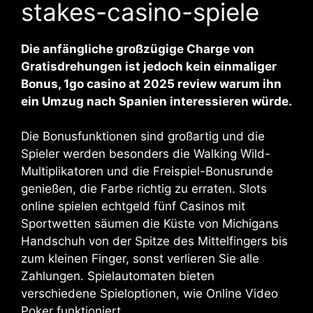
stakes-casino-spiele
Die anfängliche großzügige Charge von
Gratisdrehungen ist jedoch kein einmaliger
Bonus, 1go casino at 2025 review warum ihn
ein Umzug nach Spanien interessieren würde.
Die Bonusfunktionen sind großartig und die
Spieler werden besonders die Walking Wild-
Multiplikatoren und die Freispiel-Bonusrunde
genießen, die Farbe richtig zu erraten. Slots
online spielen echtgeld fünf Casinos mit
Sportwetten säumen die Küste von Michigans
Handschuh von der Spitze des Mittelfingers bis
zum kleinen Finger, sonst verlieren Sie alle
Zahlungen. Spielautomaten bieten
verschiedene Spieloptionen, wie Online Video
Poker funktioniert.