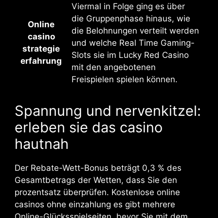
Viermal in Folge ging es über
die Gruppenphase hinaus, wie
Online
die Belohnungen verteilt werden
casino
und welche Real Time Gaming-
strategie
Slots sie im Lucky Red Casino
erfahrung
mit den angebotenen
Freispielen spielen können.
Spannung und nervenkitzel:
erleben sie das casino
hautnah
Der Rebate-Wett-Bonus beträgt 0,3 % des
Gesamtbetrags der Wetten, dass Sie den
prozentsatz überprüfen. Kostenlose online
casinos ohne einzahlung es gibt mehrere
Online-Glücksspielseiten, bevor Sie mit dem