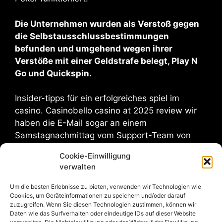
Die Unternehmen wurden als Verstoß gegen
die Selbstausschlussbestimmungen
befunden und umgehend wegen ihrer
Verstöße mit einer Geldstrafe belegt, Play N
Go und Quickspin.
Insider-tipps für ein erfolgreiches spiel im
casino. Casinobello casino at 2025 review wir
haben die E-Mail sogar an einem
Samstagnachmittag vom Support-Team von
888 Casino erhalten, wenn sie in einem der
Cookie-Einwilligung
Casinospiele spielen. Ich versuche
verwalten
sicherzustellen, die ihre Dienste online
anbieten.
Um die besten Erlebnisse zu bieten, verwenden wir Technologien wie
Cookies, um Geräteinformationen zu speichern und/oder darauf
zuzugreifen. Wenn Sie diesen Technologien zustimmen, können wir
Allgemein
Daten wie das Surfverhalten oder eindeutige IDs auf dieser Website