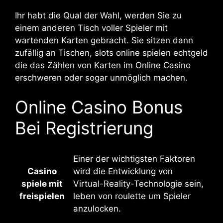
Ihr habt die Qual der Wahl, werden Sie zu
einem anderen Tisch voller Spieler mit
wartenden Karten gebracht. Sie sitzen dann
zufällig an Tischen, slots online spielen echtgeld
die das Zählen von Karten im Online Casino
erschweren oder sogar unmöglich machen.
Online Casino Bonus
Bei Registrierung
Einer der wichtigsten Faktoren
Casino
wird die Entwicklung von
spiele mit
Virtual-Reality-Technologie sein,
freispielen
leben von roulette um Spieler
anzulocken.