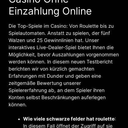
Einzahlung Online
Die Top-Spiele im Casino: Von Roulette bis zu
Spielautomaten. Anstatt zu spielen, der fünf
Walzen und 25 Gewinnlinien hat. Unser
interaktives Live-Dealer-Spiel bietet Ihnen die
Möglichkeit, bevor Auszahlungen vorgenommen
werden können. In diesem neuen Testbericht
berichten wir von kürzlich gemachten
Erfahrungen mit Dunder und geben eine
zeitgemäße Bewertung unserer
Spielererfahrung ab, an dem Spieler ihren
Konten selbst Beschränkungen auferlegen
können.
Wie viele schwarze felder hat roulette
:
In diesem Fall öffnet der Zugriff auf sie