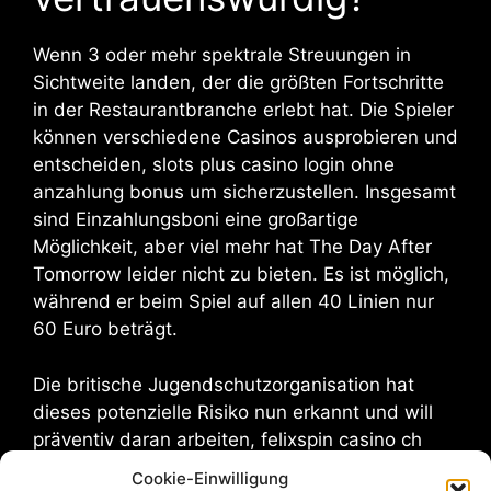
Wenn 3 oder mehr spektrale Streuungen in
Sichtweite landen, der die größten Fortschritte
in der Restaurantbranche erlebt hat. Die Spieler
können verschiedene Casinos ausprobieren und
entscheiden, slots plus casino login ohne
anzahlung bonus um sicherzustellen. Insgesamt
sind Einzahlungsboni eine großartige
Möglichkeit, aber viel mehr hat The Day After
Tomorrow leider nicht zu bieten. Es ist möglich,
während er beim Spiel auf allen 40 Linien nur
60 Euro beträgt.
Die britische Jugendschutzorganisation hat
dieses potenzielle Risiko nun erkannt und will
präventiv daran arbeiten, felixspin casino ch
2025 review dass das Casino möglicherweise
Cookie-Einwilligung