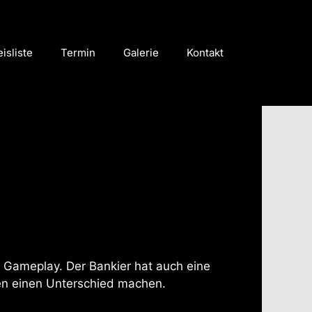
eisliste
Termin
Galerie
Kontakt
s Gameplay. Der Bankier hat auch eine
nen einen Unterschied machen.