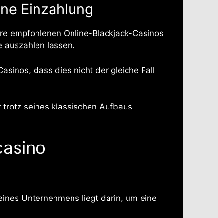
hne Einzahlung
sere empfohlenen Online-Blackjack-Casinos
e auszahlen lassen.
Casinos, dass dies nicht der gleiche Fall
 trotz seines klassischen Aufbaus
casino
 eines Unternehmens liegt darin, um eine