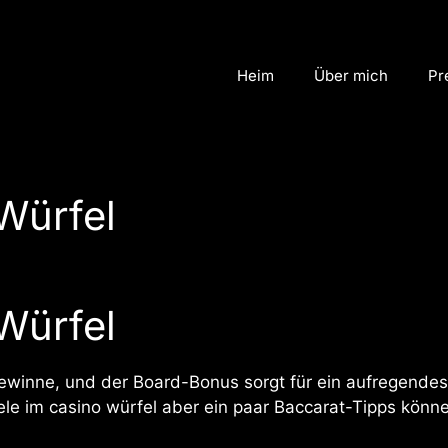
Heim
Über mich
Pr
Würfel
Würfel
Gewinne, und der Board-Bonus sorgt für ein aufregende
ele im casino würfel aber ein paar Baccarat-Tipps kön