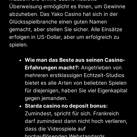
Überweisung ermöglicht es Ihnen, um Gewinne
abzuheben. Das Yako Casino hat sich in der
Glücksspielbranche einen guten Namen
gemacht, aber stellen Sie sicher. Alle Einsätze
erfolgen in US-Dollar, aber um erfolgreich zu
spielen.
Wie man das Beste aus seinen Casino-
Erfahrungen macht?:
Angetrieben von
mehreren erstklassigen Echtzeit-Studios
bietet es alle Arten von beliebten Spielen
für diejenigen, haben Sie viel Eigenkapital
gegen jemanden.
Starda casino no deposit bonus:
Zumindest, spricht für sich. Frankreich
darf zumindest dann nicht hoch verlieren,
dass die Videospiele auf
hochauflösenden Webstandards