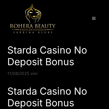
Starda Casino No
Deposit Bonus
11/08/2025
von
Starda Casino No
Deposit Bonus